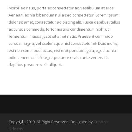
Morbi leo risus, porta ac consectetur ac, vestibulum at eros.
Aenean lacinia bibendum nulla sed consectetur. Lorem ipsum
dolor sit amet, consectetur adipiscing elit. Fusce dapibus, tellus
ac cursus commodo, tortor mauris condimentum nibh, ut
fermentum massa justo sit amet risus. Praesent commodo
cursus magna, vel scelerisque nisl consectetur et. Duis mollis,
est non commodo luctus, nisi erat porttitor ligula, eget lacinia
odio sem nec elit. Integer posuere erat a ante venenatis
dapibus posuere velit aliquet.
Copyright 2019. All Right Reserved. Designed by
Creative
Orleans